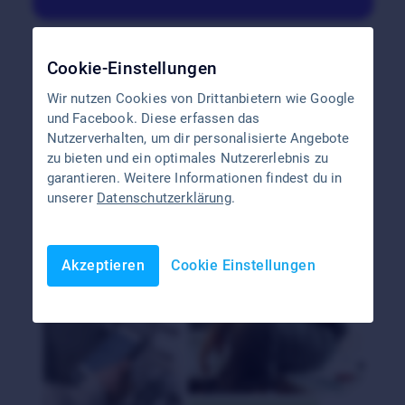
Cookie-Einstellungen
Wir nutzen Cookies von Drittanbietern wie Google
und Facebook. Diese erfassen das
Nutzerverhalten, um dir personalisierte Angebote
zu bieten und ein optimales Nutzererlebnis zu
garantieren. Weitere Informationen findest du in
unserer
Datenschutzerklärung
.
Akzeptieren
Cookie Einstellungen