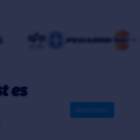
t es
Demo buchen