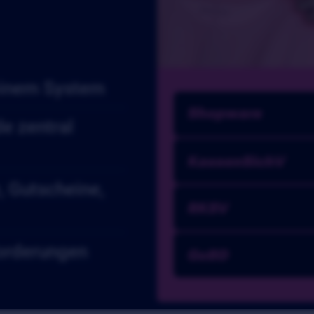
 einem System
e zentral
, Gutscheine,
forderungen