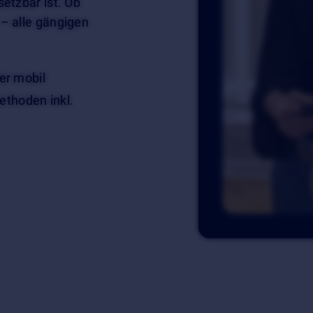
etzbar ist. Ob
– alle gängigen
der mobil
ethoden inkl.