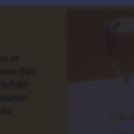
ns in
ware das
erfekt
Minuten
 zu