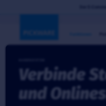
Der E-Commer
Funktionen
Pic
KASSENSYSTEM
Verbinde St
und Online