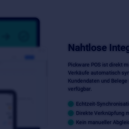
Nahtlose Inte
Pickware POS ist direkt m
Verkäufe automatisch syn
Kundendaten und Belege w
verfügbar.
Echtzeit-Synchronisa
Direkte Verknüpfung 
Kein manueller Abglei