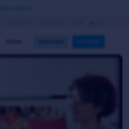
Jetzt anmelden!
HELPCENTER
HARDWARE
LOGIN
DE
EN
Preise
Jetzt testen
Live-Demo