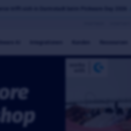
ce trifft sich in Darmstadt beim Pickware Day 2026
PARTNER
KONTAKT
kware AI
Integrationen
Kunden
Ressourcen
ore
shop