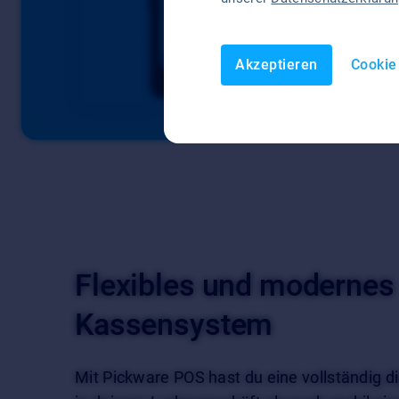
Akzeptieren
Cookie
Flexibles und modernes
Kassensystem
Mit Pickware POS hast du eine vollständig di