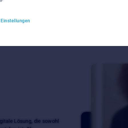
Wie Dr. Hauschka m
mehrere Verkaufska
 Einstellungen
Webinar anseh
gitale Lösung, die sowohl