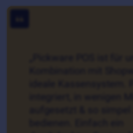
„Pickware POS ist für u
Kombination mit Shop
ideale Kassensystem. P
integriert, in wenigen 
aufgesetzt & so simpel
bedienen. Einfach ein