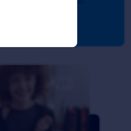
it Pickware POS auf Tour fährt und
näle parallel schaukelt.
en
Kundenstory lesen