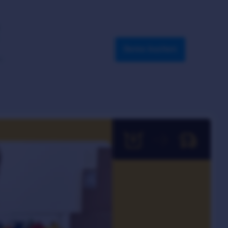
Demo buchen
–