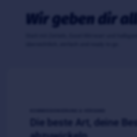
Wir geben dir al
Statt mit Zetteln, Excel-Wirrwarr und halbga
übersichtlich, einfach und ready to go.
KOMMISSIONIERUNG & VERSAND
Die beste Art, deine Be
abzuwickeln