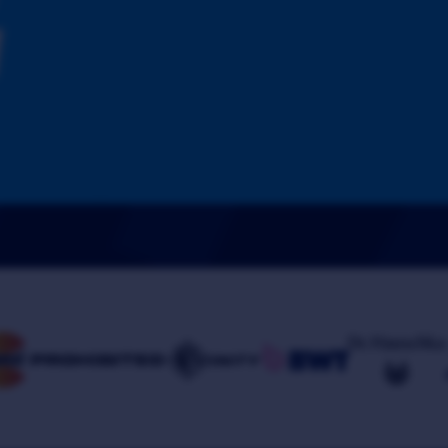
I
Wie lange reicht u
Bestand vom Ov