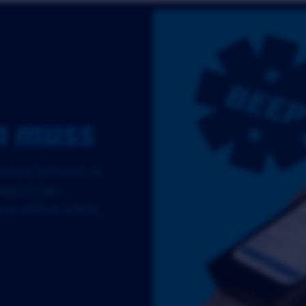
n muss
 school Software zu
gig zu sein,
nz einfach selbst.