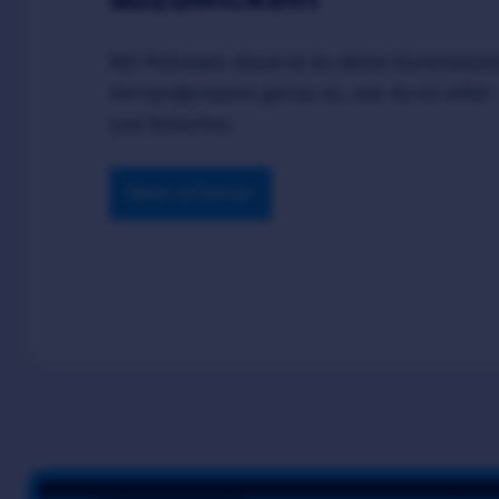
Mit Pickware steuerst du deine Kommissio
Versandprozess genau so, wie du es willst – 
und fehlerfrei.
Mehr erfahren