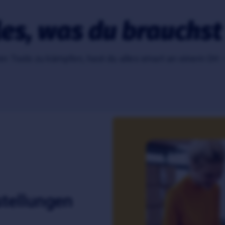
les, was du brauchst
ren Tools zu kämpfen, hast du alles smart an einem Ort 
stellungen