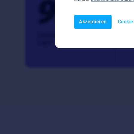
99
%
Akzeptieren
Cookie
Fehlerreduzierung im
ger
Lager