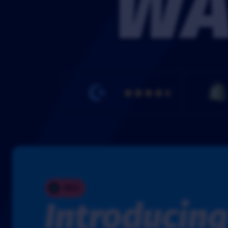
WA
NEU
Introducing