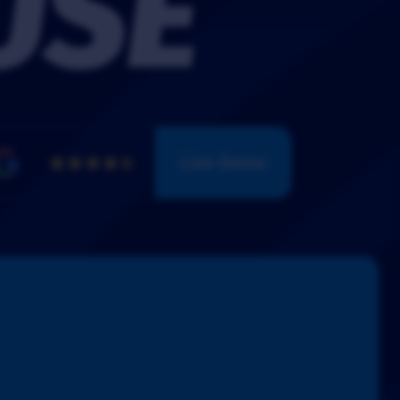
USE
Live-Demo