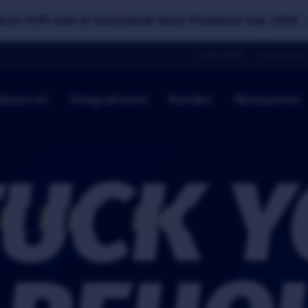
ce trifft sich in Darmstadt beim Pickware Day 2026
PARTNER
KONTAKT
kware AI
Integrationen
Kunden
Ressourcen
FUCK
Y