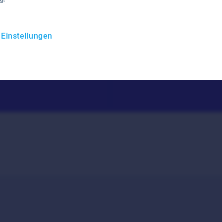
25
60
%
%
 Einstellungen
ingere Retourenquote
Zeitersparnis beim
Kommissionieren