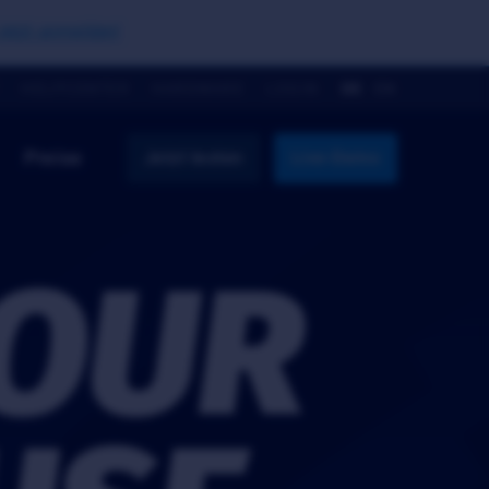
Jetzt anmelden!
HELPCENTER
HARDWARE
LOGIN
DE
EN
Preise
Jetzt testen
Live-Demo
OUR