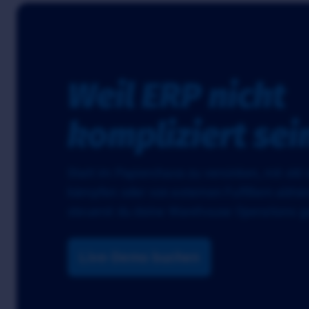
Weil ERP nicht
kompliziert sei
Statt im Papierchaos zu versinken, mit old
kämpfen oder von externen Fulfillern abhän
steuerst du deine Warehouse Operations ga
Live-Demo buchen