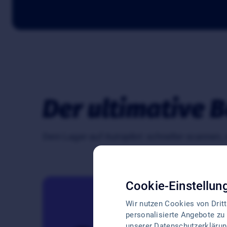
Der ultimative B
Dein Lager auf Autopilot: schneller scannen,
Cookie-Einstellun
Wir nutzen Cookies von Drit
personalisierte Angebote zu 
unserer
Datenschutzerklärun