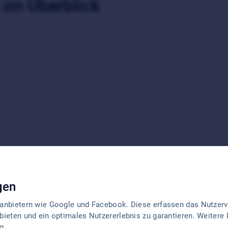
 im Überblick
gen
tanbietern wie Google und Facebook. Diese erfassen das Nutzerve
eschäft und Onlineshop
bieten und ein optimales Nutzererlebnis zu garantieren. Weitere 
g
.